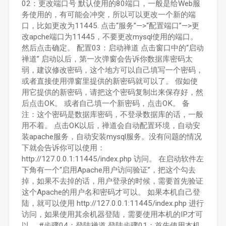
02：更改端口号 默认使用的80端口，一般是给Web服
务使用的，有可能会冲突，所以可以更改一个新的端
口，比如更改为11445. 点击“服务”—>“配置端口”—>更
改apche端口为11445，不要更改mysql使用的端口。
然后点击确定。 配置03：启动禅道 点击窗口中的“启动
禅道” 启动以后，第一次弹窗会告诉你数据库密码太
弱，建议修改密码，这个地方可以自己填写一个密码，
或者直接使用弹窗里提供的新密码就可以了。 假如使
用它提供的新密码，请把这个密码复制出来保存好，然
后点击OK。 或者自己填一个新密码，点击OK。 备
注：这个密码是数据库密码，不登录数据库的话，一般
用不着。 点击OK以后，禅道会自动配置环境，自动安
装apache服务，自动安装mysql服务。没有问题的情况
下就会告诉你可以使用：
http://127.0.0.1:11445/index.php 访问。 在启动软件左
下角有一个“启用Apache用户访问验证”，把这个勾去
掉，如果不去掉的话，用户登录的时候，需要首先验证
这个Apache的用户名和密码才可以。 如果本机自己登
陆，就可以使用 http://127.0.0.1:11445/index.php 进行
访问，如果使用其余机器登陆，需要使用本机的IP才可
以。 #步骤04：登陆禅道 登陆步骤01：首先使用本机